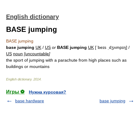
English dictionary
BASE jumping
BASE jumping
base jumping
UK
/
US
or
BASE jumping
UK
[ˈbeɪs ˌdʒʌmpɪŋ] /
US
noun
[
uncountable
]
the sport of jumping with a parachute from high places such as
buildings or mountains
English dictionary
.
2014
.
Игры ⚽
Нужна курсовая?
base hardware
base jumping