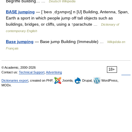
Begriffe building… …
Deutsch Wikipedia
BASE jumping
— [ˈbeıs ˌdʒʌmpıŋ] n [U] Building, Antenna, Span,
Earth a sport in which people jump off tall objects such as
buildings, bridges, or cliffs, using a ↑parachute …
Dictionary of
contemporary English
Base jumping
— Base jump Building (Immeuble) …
Wikipédia en
Français
© Academic, 2000-2026
18+
Contact us:
Technical Support
,
Advertising
Dictionaries export
, created on PHP,
Joomla,
Drupal,
WordPress,
MODx.