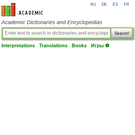
RU
DE
ES
FR
en-academic.com
Academic Dictionaries and Encyclopedias
Search!
Interpretations
Translations
Books
Игры ⚽